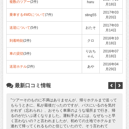
複数のツアー
(2件)
haru
月18日
2017年03
乗車する4WDについて
(7件)
sting55
月20日
2017年03
送迎について
(5件)
おたそ
月14日
2016年10
到着時刻
(2件)
クロ
月18日
りおち
2016年07
車の貸切
(3件)
ゃん
月18日
2016年04
送迎ホテル
(2件)
あや
月29日
最新口コミ情報
ツアーそのものに不満はありませんが、帰りホテルまで送って
もらうときに、私が最後だったのですが、バスにいるのを気付
かれず（忘れられ）、おそらく車庫のような場所まで行き、帰
るのがだいぶ遅くなりました。運転手さんには、なぜもっと早
く言わないの？と言われましたが、初めての土地でホテルまで
連れて帰ってくれるものと信じていたので、そう言われて