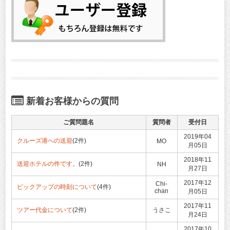
新着お客様からの質問
ご質問題名
質問者
受付日
2019年04
クルーズ港への送迎
(2件)
MO
月05日
2018年11
送迎ホテルの件です。
(2件)
NH
月27日
2017年12
Chi-
ピックアップの時刻について
(4件)
chan
月05日
2017年11
ツアー代金について
(2件)
うさこ
月24日
2017年10