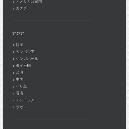
アメリカ合衆国
カナダ
アジア
韓国
カンボジア
シンガポール
タイ王国
台湾
中国
バリ島
香港
マレーシア
ラオス